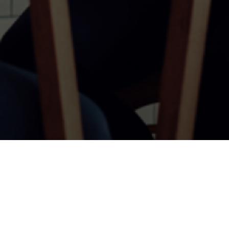
© 2026 Essity Professionals Hygiene Germany GmbH -
www.essity.com
.
Bei technischen Fragen, kontaktieren Sie bitte
ad-tools-
support@torkglobal.com
.